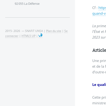
92 055 La Défense
Cf :
http
quand-v
La prime
2015- 2026 — SNAFiT UNSA |
Plan du site
|
Se
l’État et
connecter
|
HTML5 UP
|
2023 sur
Article
Une prim
et de la
d’outre-
Le qual
Cette pr
ministre