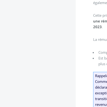
égalemen
Cette pr
une rém
2023
.
La rémun
Comp
Est b
plus
Rappelo
Comme l
déclara
excepti
transit
revenus