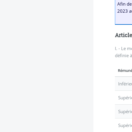
Afin de
2023 a
Article
I. - Le 
définie à
Rémunér
Inféri
Supéri
Supéri
Supéri