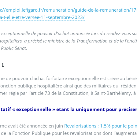
s://emploi.lefigaro.fr/remuneration/guide-de-la-remuneration/17
a-t-elle-etre-versee-11-septembre-2023/
 exceptionnelle de pouvoir d’achat annoncée lors du rendez-vous sal
 hospitaliers, a précisé le ministre de la Transformation et de la Fon
 Public Sénat.
 1
e de pouvoir d’achat forfaitaire exceptionnelle est créée au bénéf
 fonction publique hospitalière ainsi que des militaires qui réside
mer régie par l’article 73 de la Constitution, à Saint-Barthélemy, 
itatif « exceptionnelle » étant là uniquement pour précise
ime avait été annoncée en juin
Revalorisations : 1,5% pour le poin
 de la Fonction Publique pour les revalorisations dont l’augmentat