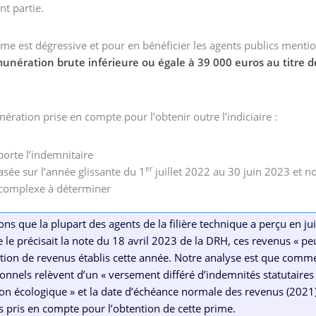
t partie.
ime est dégressive et pour en bénéficier les agents publics mention
unération brute inférieure ou égale à 39 000 euros au titre d
ération prise en compte pour l’obtenir outre l’indiciaire :
orte l’indemnitaire
er
asée sur l’année glissante du 1
juillet 2022 au 30 juin 2023 et no
 complexe à déterminer
ns que la plupart des agents de la filière technique a perçu en j
e précisait la note du 18 avril 2023 de la DRH, ces revenus « peuv
tion de revenus établis cette année. Notre analyse est que comme
onnels relèvent d’un « versement différé d’indemnités statutaires
ion écologique » et la date d’échéance normale des revenus (2021
 pris en compte pour l’obtention de cette prime.