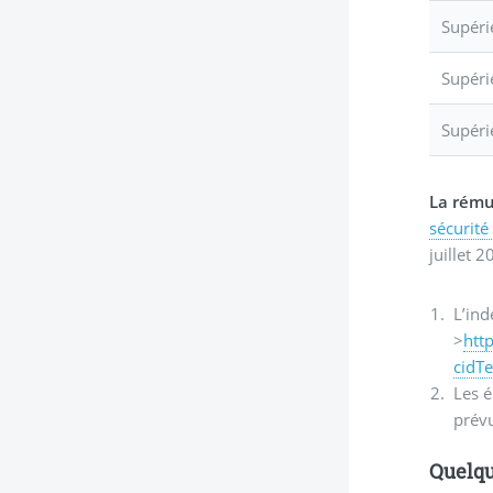
Supéri
Supéri
Supéri
La rému
sécurité
juillet 
L’ind
>
htt
cidT
Les 
prévu
Quelqu