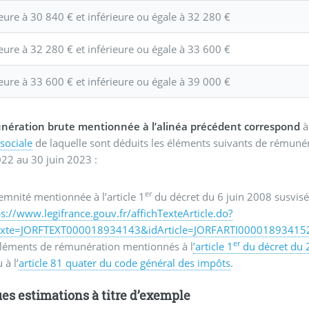
eure à 30 840 € et inférieure ou égale à 32 280 €
eure à 32 280 € et inférieure ou égale à 33 600 €
eure à 33 600 € et inférieure ou égale à 39 000 €
nération brute mentionnée à l’alinéa précédent correspond
à 
 sociale
de laquelle sont déduits les éléments suivants de rémunér
2022 au 30 juin 2023 :
er
emnité mentionnée à l’article 1
du décret du 6 juin 2008 susvisé 
ps://www.legifrance.gouv.fr/affichTexteArticle.do?
exte=JORFTEXT000018934143&idArticle=JORFARTI000018934152
er
éléments de rémunération mentionnés à l
’article 1
du décret du 
 à l’
article 81 quater du code général des impôts
.
es estimations à titre d’exemple