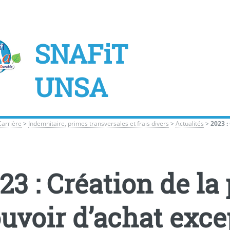
SNAFiT
UNSA
Carrière
>
Indemnitaire, primes transversales et frais divers
>
Actualités
>
2023 :
23 : Création de la
uvoir d’achat exce