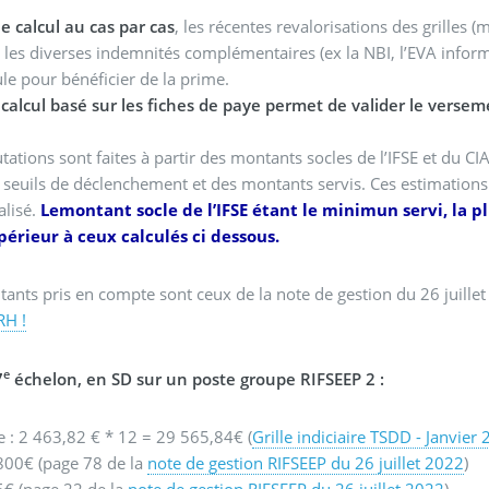
e calcul au cas par cas
, les récentes revalorisations des grilles (
 les diverses indemnités complémentaires (ex la NBI, l’EVA infor
le pour bénéficier de la prime.
calcul basé sur les fiches de paye permet de valider le verse
tations sont faites à partir des montants socles de l’IFSE et du 
 seuils de déclenchement et des montants servis. Ces estimations
alisé.
Lemontant socle de l’IFSE étant le minimun servi, la 
périeur à ceux calculés ci dessous.
ants pris en compte sont ceux de la note de gestion du 26 juille
RH !
e
7
échelon, en SD sur un poste groupe RIFSEEP 2 :
Indiciaire : 2 463,82 € * 12 = 29 565,84€ (
Grille indiciaire TSDD - Janvier
 800€ (page 78 de la
note de gestion RIFSEEP du 26 juillet 2022
)