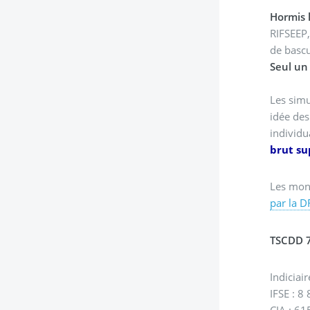
Hormis l
RIFSEEP,
de bascu
Seul un 
Les simu
idée des
individu
brut su
Les mont
par la D
TSCDD 
IFSE : 8