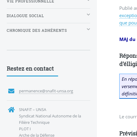
VIE PROFESSIONNELLE
Publié a
exceptio
DIALOGUE SOCIAL
que pour
CHRONIQUE DES ADHÉRENTS
MAJ du 
Répons
d’éllig
Restez en contact
En répo
verseme
permanence@snafit-unsa.org
définit
SNAFiT – UNSA
Syndicat National Autonome de la
Le courri
Filière Technique
PLOT I
Prévis
Arche de la Défense