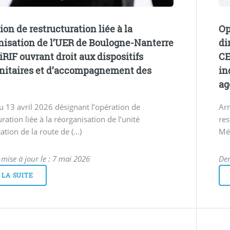
ion de restructuration liée à la
Op
nisation de l’UER de Boulogne-Nanterre
di
iRIF ouvrant droit aux dispositifs
CE
itaires et d’accompagnement des
in
s
ag
u 13 avril 2026 désignant l’opération de
Arr
uration liée à la réorganisation de l’unité
res
tation de la route de (…)
Méd
 mise à jour le : 7 mai 2026
Der
 LA SUITE