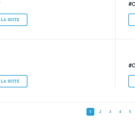
U
#
 LA SUITE
#
 LA SUITE
1
2
3
4
5