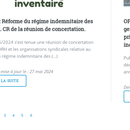
: Réforme du régime indemnitaire des
OP
 CR de la réunion de concertation.
ge
pr
/2024 s’est tenue une réunion de concertation
in
DRH et les organisations syndicales relative au
 régime indemnitaire des (…)
Pub
dé
 mise à jour le : 27 mai 2024
ann
 LA SUITE
Der
3
4
5
6