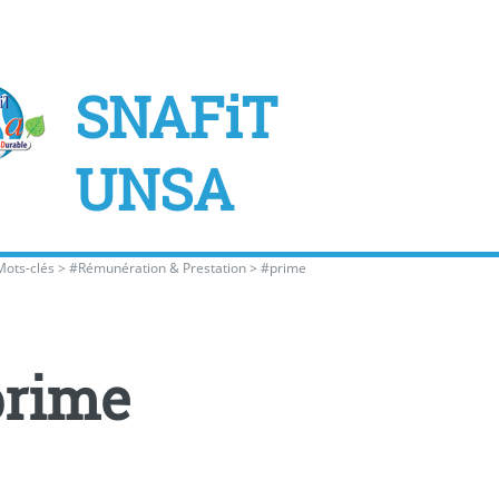
SNAFiT
UNSA
Mots-clés
>
#Rémunération & Prestation
>
#prime
prime