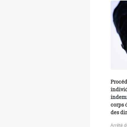
Procéd
indivi
indemn
corps 
des di
Arrêté d