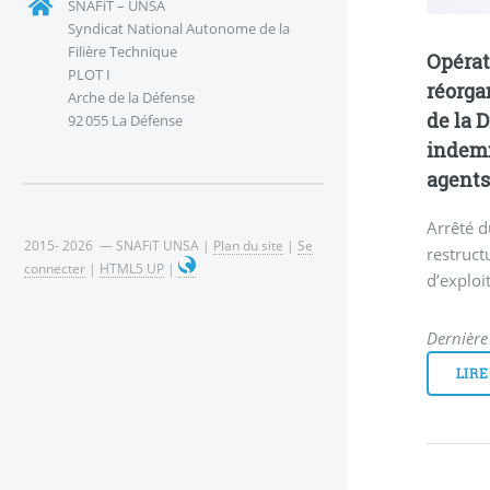
SNAFiT – UNSA
Syndicat National Autonome de la
Filière Technique
Opérat
PLOT I
réorga
Arche de la Défense
de la D
92 055 La Défense
indemn
agent
Arrêté d
2015- 2026 — SNAFiT UNSA |
Plan du site
|
Se
restruct
connecter
|
HTML5 UP
|
d’exploi
Dernière
LIRE