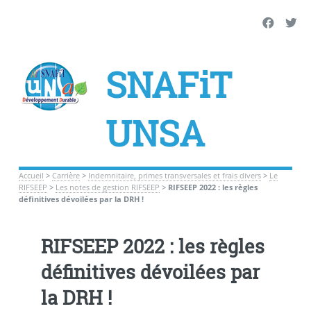
SNAFiT
UNSA
Accueil
>
Carrière
>
Indemnitaire, primes transversales et frais divers
>
Le
RIFSEEP
>
Les notes de gestion RIFSEEP
>
RIFSEEP 2022 : les règles
définitives dévoilées par la DRH !
RIFSEEP 2022 : les règles
définitives dévoilées par
la DRH !