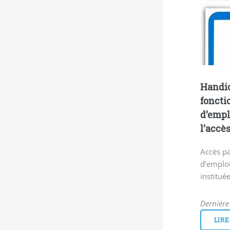
Handic
foncti
d’empl
l’accè
Accès pa
d’emploi
institué
Dernière 
LIRE