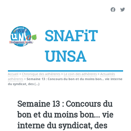
SNAFiT
UNSA
Accueil
>
Chronique des adhérents
>
Le coin des adhérents
>
Actualités
adhérents
>
Semaine 13 : Concours du bon et du moins bon... vie interne
du syndicat, des (…)
Semaine 13 : Concours du
bon et du moins bon... vie
interne du syndicat, des