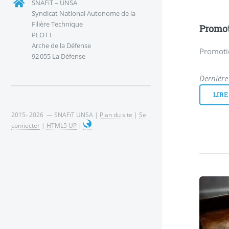
SNAFiT – UNSA
Syndicat National Autonome de la
Filière Technique
Promot
PLOT I
Arche de la Défense
Promotio
92 055 La Défense
Dernière 
LIRE
2015- 2026 — SNAFiT UNSA |
Plan du site
|
Se
connecter
|
HTML5 UP
|