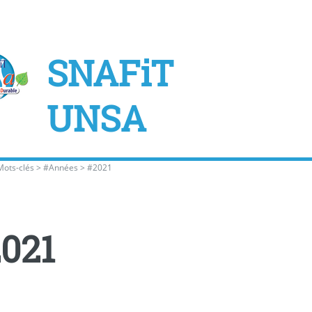
SNAFiT
UNSA
Mots-clés
>
#Années
>
#2021
021