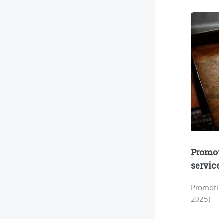
Promot
servic
Promotio
2025)