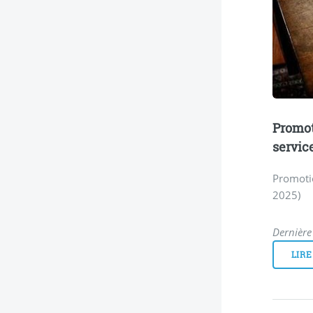
Promot
servic
Promotio
2025)
Dernière 
LIRE