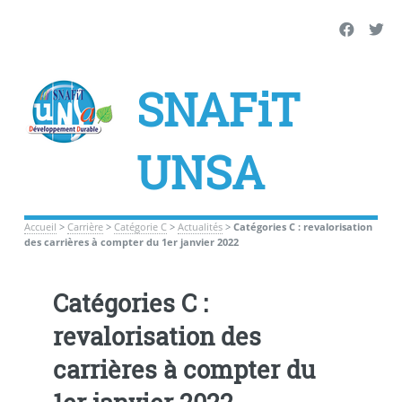
SNAFiT
UNSA
Accueil
>
Carrière
>
Catégorie C
>
Actualités
>
Catégories C : revalorisation
des carrières à compter du 1er janvier 2022
Catégories C :
revalorisation des
carrières à compter du