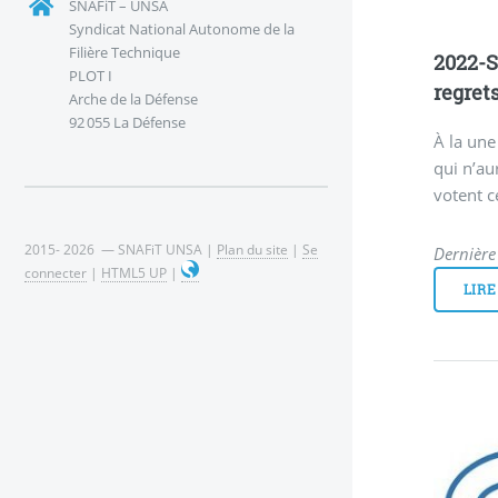
SNAFiT – UNSA
Syndicat National Autonome de la
Filière Technique
2022-S
PLOT I
regret
Arche de la Défense
92 055 La Défense
À la une
qui n’au
votent c
2015- 2026 — SNAFiT UNSA |
Plan du site
|
Se
Dernière
connecter
|
HTML5 UP
|
LIRE