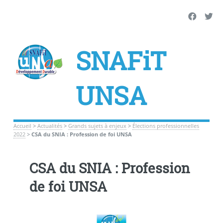
SNAFiT
UNSA
Accueil
>
Actualités
>
Grands sujets à enjeux
>
Élections professionnelles
2022
>
CSA du SNIA : Profession de foi UNSA
CSA du SNIA : Profession
de foi UNSA