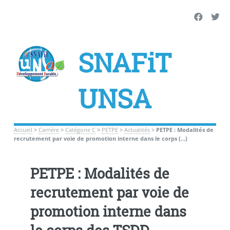
SNAFiT
UNSA
Accueil
>
Carrière
>
Catégorie C
>
PETPE
>
Actualités
>
PETPE : Modalités de
recrutement par voie de promotion interne dans le corps (…)
PETPE : Modalités de
recrutement par voie de
promotion interne dans