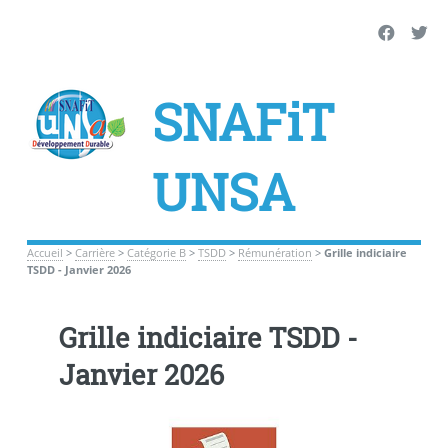
SNAFiT
UNSA
Accueil
>
Carrière
>
Catégorie B
>
TSDD
>
Rémunération
>
Grille indiciaire
TSDD - Janvier 2026
Grille indiciaire TSDD -
Janvier 2026