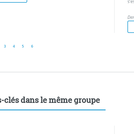
s’e
Der
3
4
5
6
-clés dans le même groupe