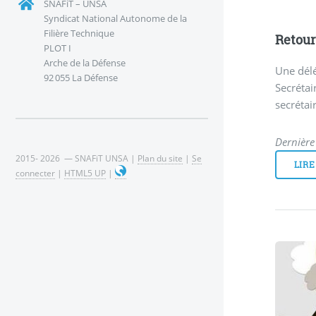
SNAFiT – UNSA
Syndicat National Autonome de la
Filière Technique
Retour
PLOT I
Arche de la Défense
Une dél
92 055 La Défense
Secrétai
secrétai
Dernière
2015- 2026 — SNAFiT UNSA |
Plan du site
|
Se
LIRE
connecter
|
HTML5 UP
|