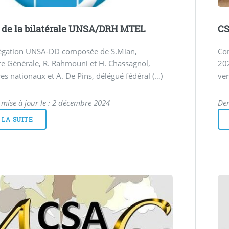
 de la bilatérale UNSA/DRH MTEL
CS
égation UNSA-DD composée de S.Mian,
Com
re Générale, R. Rahmouni et H. Chassagnol,
202
res nationaux et A. De Pins, délégué fédéral (…)
ver
 mise à jour le : 2 décembre 2024
Der
 LA SUITE