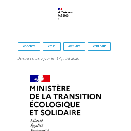
#DÉCRET
#2020
#CLIMAT
#ÉNERGIE
Dernière mise à jour le : 17 juillet 2020