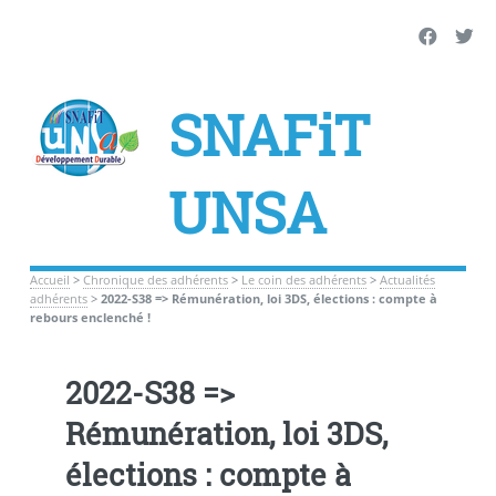
SNAFiT
UNSA
Accueil
>
Chronique des adhérents
>
Le coin des adhérents
>
Actualités
adhérents
>
2022-S38 => Rémunération, loi 3DS, élections : compte à
rebours enclenché !
2022-S38 =>
Rémunération, loi 3DS,
élections : compte à