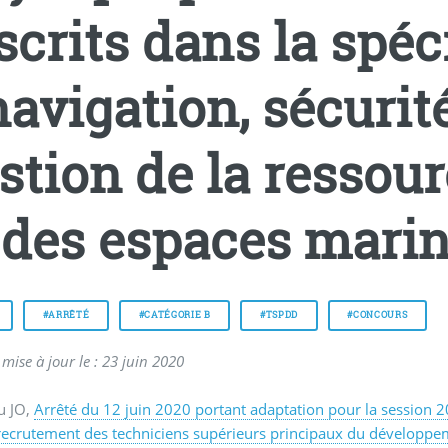
scrits dans la spéc
navigation, sécurit
stion de la ressou
 des espaces marin e
#ARRÊTÉ
#CATÉGORIE B
#TSPDD
#CONCOURS
mise à jour le : 23 juin 2020
u JO,
Arrêté du 12 juin 2020 portant adaptation pour la session 
recrutement des techniciens supérieurs principaux du développe