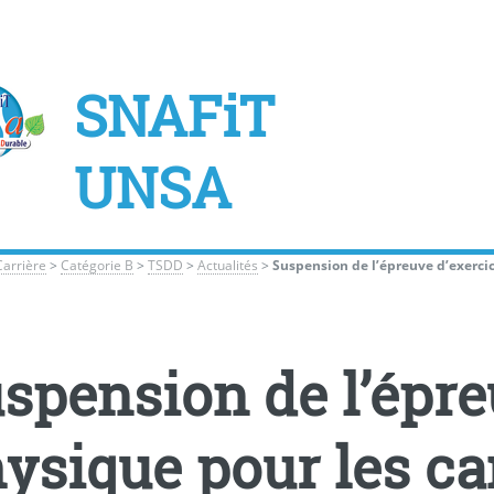
SNAFiT
UNSA
Carrière
>
Catégorie B
>
TSDD
>
Actualités
>
Suspension de l’épreuve d’exercic
spension de l’épre
ysique pour les c