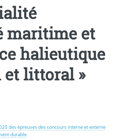
ialité
é maritime et
rce halieutique
t littoral »
2020 des épreuves des concours interne et externe
ment durable