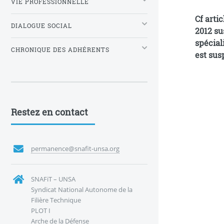
VIE PROFESSIONNELLE
Cf article 2 : L’application des dispositions de l’épreuve n° 4 des art
DIALOGUE SOCIAL
2012 su
spécial
CHRONIQUE DES ADHÉRENTS
est sus
Restez en contact
permanence@snafit-unsa.org
SNAFiT – UNSA
Syndicat National Autonome de la
Filière Technique
PLOT I
Arche de la Défense