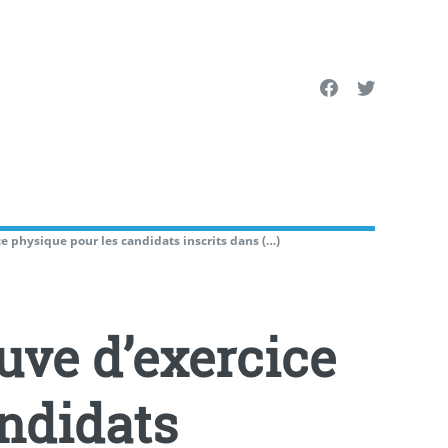
e physique pour les candidats inscrits dans (…)
uve d’exercice
andidats