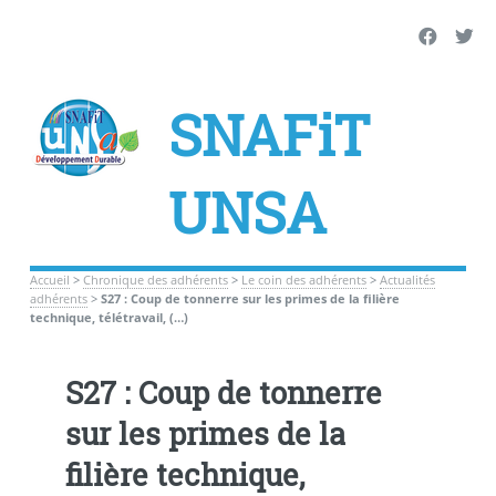
SNAFiT
UNSA
Accueil
>
Chronique des adhérents
>
Le coin des adhérents
>
Actualités
adhérents
>
S27 : Coup de tonnerre sur les primes de la filière
technique, télétravail, (…)
S27 : Coup de tonnerre
sur les primes de la
filière technique,