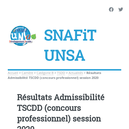
SNAFiT
UNSA
Accueil
>
Carrière
>
Catégorie B
>
TSDD
>
Actualités
>
Résultats
Admissibilité TSCDD (concours professionnel) session 2020
Résultats Admissibilité
TSCDD (concours
professionnel) session