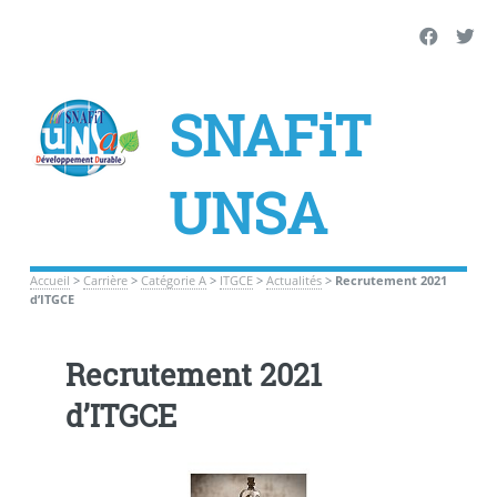
SNAFiT
UNSA
Accueil
>
Carrière
>
Catégorie A
>
ITGCE
>
Actualités
>
Recrutement 2021
d’ITGCE
Recrutement 2021
d’ITGCE