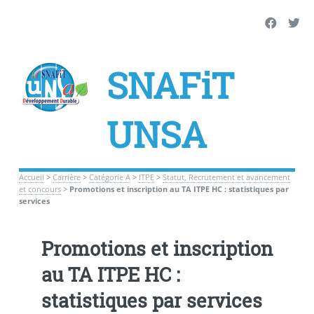
SNAFiT
UNSA
Accueil
>
Carrière
>
Catégorie A
>
ITPE
>
Statut, Recrutement et avancement
et concours
>
Promotions et inscription au TA ITPE HC : statistiques par
services
Promotions et inscription
au TA ITPE HC :
statistiques par services