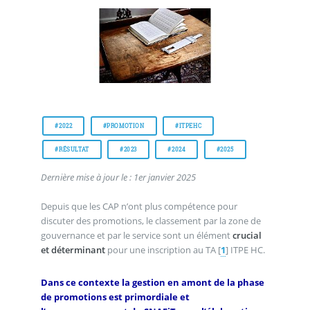
#2022
#PROMOTION
#ITPEHC
#RÉSULTAT
#2023
#2024
#2025
Dernière mise à jour le : 1er janvier 2025
Depuis que les CAP n’ont plus compétence pour
discuter des promotions, le classement par la zone de
gouvernance et par le service sont un élément
crucial
et déterminant
pour une inscription au TA
[
1
]
ITPE HC.
Dans ce contexte la gestion en amont de la phase
de promotions est primordiale et