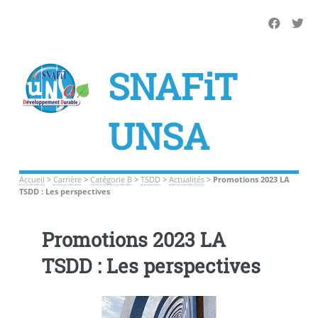
SNAFiT
UNSA
Accueil
>
Carrière
>
Catégorie B
>
TSDD
>
Actualités
>
Promotions 2023 LA
TSDD : Les perspectives
Promotions 2023 LA
TSDD : Les perspectives