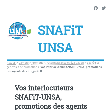
SNAFiT
UNSA
Accueil
>
Carrière
>
Promotion, reconnaissance et évaluation
>
Les règles
générales de promotion
>
Vos interlocuteurs SNAFiT-UNSA, promotions
des agents de catégorie B
Vos interlocuteurs
SNAFiT-UNSA,
promotions des agents