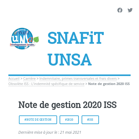
SNAFiT
UNSA
Accueil
>
Carrière
>
Indemnitaire, primes transversales et frais divers
>
Obsolète ISS : L’indemnité spécifique de service
>
Note de gestion 2020 ISS
Note de gestion 2020 ISS
#NOTE DE GESTION
#2020
#ISS
Dernière mise à jour le : 21 mai 2021