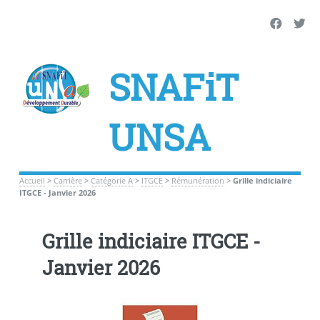
SNAFiT
UNSA
Accueil
>
Carrière
>
Catégorie A
>
ITGCE
>
Rémunération
>
Grille indiciaire
ITGCE - Janvier 2026
Grille indiciaire ITGCE -
Janvier 2026