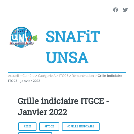
SNAFiT
UNSA
Accueil
>
Carrière
>
Catégorie A
>
ITGCE
>
Rémunération
>
Grille indiciaire
ITGCE - Janvier 2022
Grille indiciaire ITGCE -
Janvier 2022
#2022
#ITGCE
#GRILLE INDICIAIRE