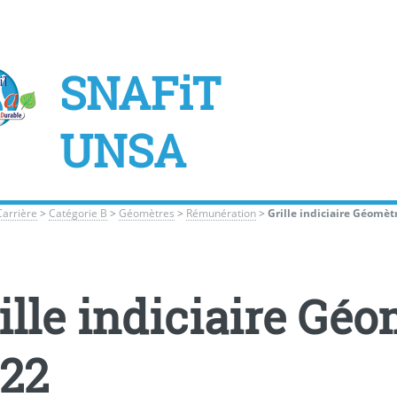
SNAFiT
UNSA
Carrière
>
Catégorie B
>
Géomètres
>
Rémunération
>
Grille indiciaire Géomètr
ille indiciaire Géo
22