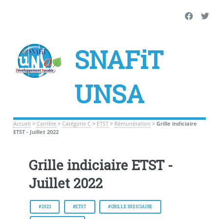
SNAFiT
UNSA
Accueil
>
Carrière
>
Catégorie C
>
ETST
>
Rémunération
>
Grille indiciaire
ETST - Juillet 2022
Grille indiciaire ETST -
Juillet 2022
#2022
#ETST
#GRILLE INDICIAIRE