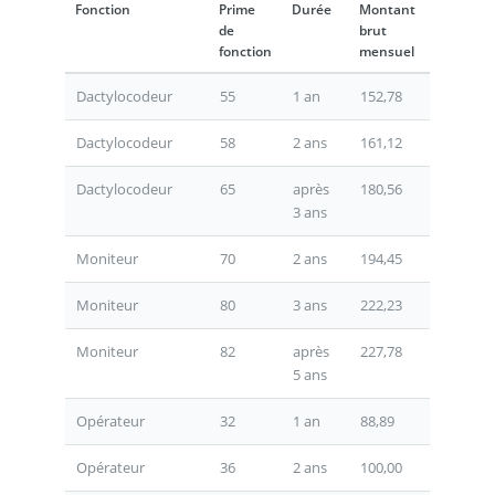
Fonction
Prime
Durée
Montant
de
brut
fonction
mensuel
Dactylocodeur
55
1 an
152,78
Dactylocodeur
58
2 ans
161,12
Dactylocodeur
65
après
180,56
3 ans
Moniteur
70
2 ans
194,45
Moniteur
80
3 ans
222,23
Moniteur
82
après
227,78
5 ans
Opérateur
32
1 an
88,89
Opérateur
36
2 ans
100,00