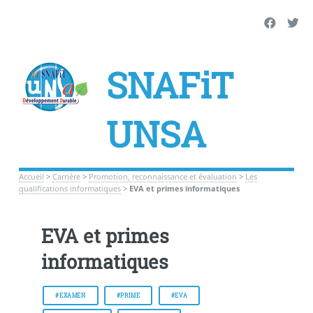
SNAFiT
UNSA
Accueil
>
Carrière
>
Promotion, reconnaissance et évaluation
>
Les
qualifications informatiques
>
EVA et primes informatiques
EVA et primes
informatiques
#EXAMEN
#PRIME
#EVA