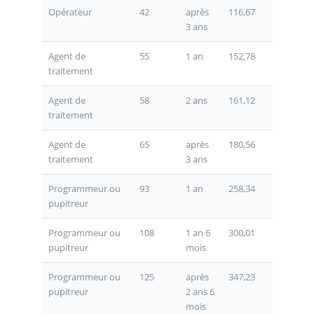
Opérateur
42
après
116,67
3 ans
Agent de
55
1 an
152,78
traitement
Agent de
58
2 ans
161,12
traitement
Agent de
65
après
180,56
traitement
3 ans
Programmeur ou
93
1 an
258,34
pupitreur
Programmeur ou
108
1 an 6
300,01
pupitreur
mois
Programmeur ou
125
après
347,23
pupitreur
2 ans 6
mois