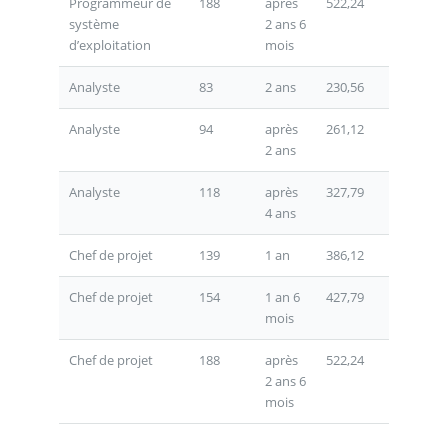
Programmeur de
188
après
522,24
système
2 ans 6
d’exploitation
mois
Analyste
83
2 ans
230,56
Analyste
94
après
261,12
2 ans
Analyste
118
après
327,79
4 ans
Chef de projet
139
1 an
386,12
Chef de projet
154
1 an 6
427,79
mois
Chef de projet
188
après
522,24
2 ans 6
mois