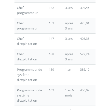
Chef
142
3 ans
394,46
programmeur
Chef
153
après
425,01
programmeur
3 ans
Chef
147
3 ans
408,35
d’exploitation
Chef
188
après
522,24
d’exploitation
3 ans
Programmeur de
139
1 an
386,12
système
d’exploitation
Programmeur de
162
1 an 6
450,02
système
mois
d’exploitation