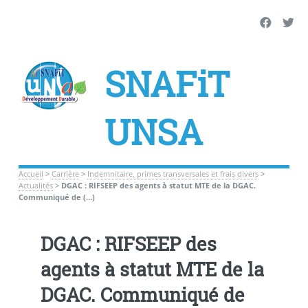
SNAFiT
UNSA
Accueil
>
Carrière
>
Indemnitaire, primes transversales et frais divers
>
Actualités
>
DGAC : RIFSEEP des agents à statut MTE de la DGAC.
Communiqué de (…)
DGAC : RIFSEEP des
agents à statut MTE de la
DGAC. Communiqué de