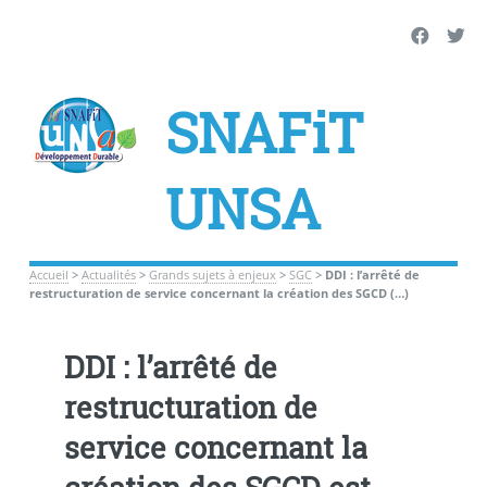
SNAFiT
UNSA
Accueil
>
Actualités
>
Grands sujets à enjeux
>
SGC
>
DDI : l’arrêté de
restructuration de service concernant la création des SGCD (…)
DDI : l’arrêté de
restructuration de
service concernant la