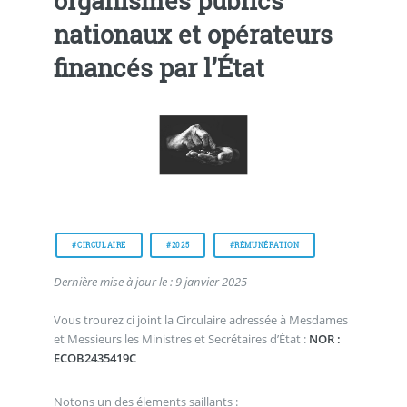
organismes publics
nationaux et opérateurs
financés par l’État
#CIRCULAIRE
#2025
#RÉMUNÉRATION
Dernière mise à jour le : 9 janvier 2025
Vous trourez ci joint la Circulaire adressée à Mesdames
et Messieurs les Ministres et Secrétaires d’État :
NOR :
ECOB2435419C
Notons un des élements saillants :