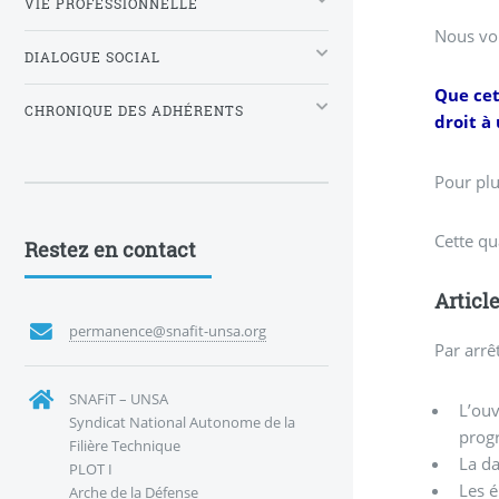
VIE PROFESSIONNELLE
Nous vou
DIALOGUE SOCIAL
Que cet
CHRONIQUE DES ADHÉRENTS
droit 
Pour plu
Cette qu
Restez en contact
Articl
permanence@snafit-unsa.org
Par arrê
SNAFiT – UNSA
L’ouv
Syndicat National Autonome de la
prog
Filière Technique
La da
PLOT I
Les é
Arche de la Défense