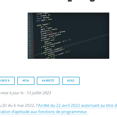
GORIE B
#EVA
#ARRÊTÉ
#2022
mise à jour le : 13 juillet 2023
u JO du 6 mai 2022, l’
Arrêté du 22 avril 2022 autorisant au titre
ication d’aptitude aux fonctions de programmeur.