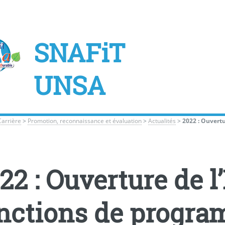
SNAFiT
UNSA
Carrière
>
Promotion, reconnaissance et évaluation
>
Actualités
>
2022 : Ouvert
22 : Ouverture de 
nctions de progr