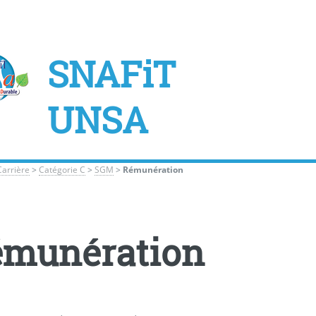
SNAFiT
UNSA
Carrière
>
Catégorie C
>
SGM
>
Rémunération
émunération