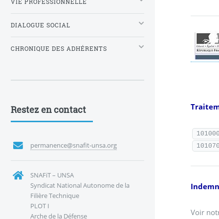
VIE PROFESSIONNELLE
DIALOGUE SOCIAL
CHRONIQUE DES ADHÉRENTS
Traite
Restez en contact
10100
permanence@snafit-unsa.org
10107
SNAFiT – UNSA
Syndicat National Autonome de la
Indemni
Filière Technique
PLOT I
Voir not
Arche de la Défense