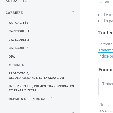
ACTUALITÉS
La rému
CARRIÈRE
Le tr
La pa
ACTUALITÉS
CATÉGORIE A
Traite
CATÉGORIE B
Le trait
CATÉGORIE C
Traiteme
Indice b
OPA
MOBILITÉ
Formul
PROMOTION,
RECONNAISSANCE ET ÉVALUATION
INDEMNITAIRE, PRIMES TRANSVERSALES
ET FRAIS DIVERS
DÉPARTS ET FIN DE CARRIÈRE
L’indice
ces calc