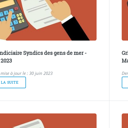
 indiciaire Syndics des gens de mer -
Gr
t 2023
Ma
mise à jour le : 30 juin 2023
Der
 LA SUITE