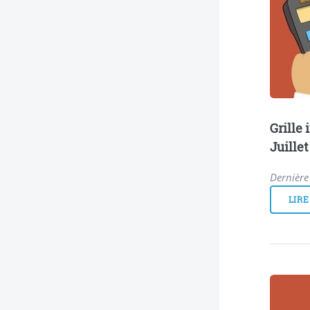
Grille
Juille
Dernière 
LIRE