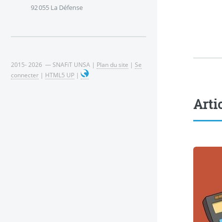
92 055 La Défense
2015- 2026 — SNAFiT UNSA |
Plan du site
|
Se
connecter
|
HTML5 UP
|
Arti