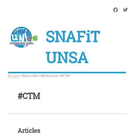
SNAFiT
UNSA
Accueil
>
Mots-clés
>
#Instances
>
#CTM
#CTM
Articles