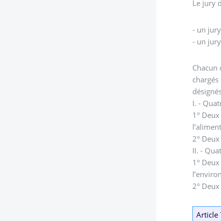
Le jury d
- un jur
- un jury
Chacun d
chargés 
désignés
I. - Qua
1° Deux 
l’alimen
2° Deux 
II. - Q
1° Deux 
l’envir
2° Deux 
Article