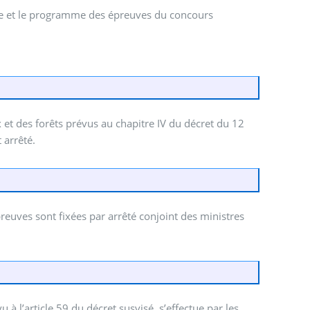
ure et le programme des épreuves du concours
et des forêts prévus au chapitre IV du décret du 12
 arrêté.
preuves sont fixées par arrêté conjoint des ministres
à l’article 59 du décret susvisé, s’effectue par les