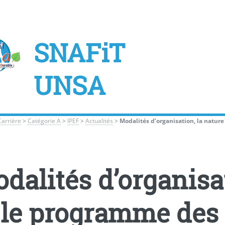
SNAFiT
UNSA
Carrière
>
Catégorie A
>
IPEF
>
Actualités
>
Modalités d’organisation, la natur
dalités d’organisat
 le programme des