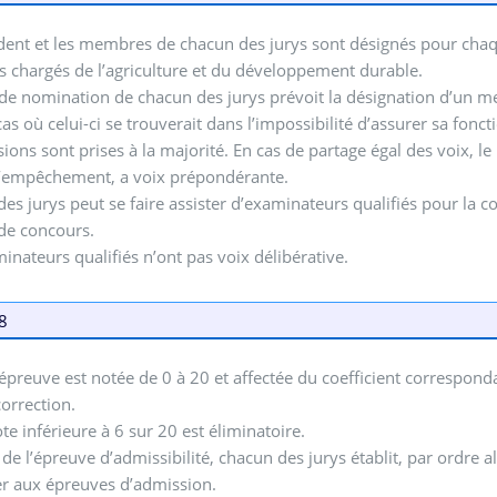
dent et les membres de chacun des jurys sont désignés pour chaq
s chargés de l’agriculture et du développement durable.
 de nomination de chacun des jurys prévoit la désignation d’un 
cas où celui-ci se trouverait dans l’impossibilité d’assurer sa fonct
sions sont prises à la majorité. En cas de partage égal des voix, 
d’empêchement, a voix prépondérante.
es jurys peut se faire assister d’examinateurs qualifiés pour la 
de concours.
inateurs qualifiés n’ont pas voix délibérative.
 8
preuve est notée de 0 à 20 et affectée du coefficient correspondan
orrection.
te inférieure à 6 sur 20 est éliminatoire.
e de l’épreuve d’admissibilité, chacun des jurys établit, par ordre a
er aux épreuves d’admission.