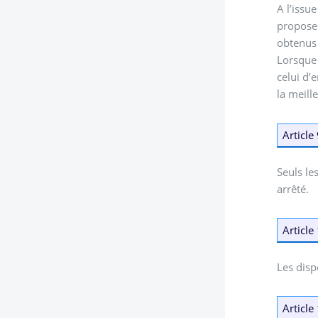
A l’issu
proposer
obtenus 
Lorsque 
celui d’
la meill
Article
Seuls le
arrêté.
Article
Les disp
Article