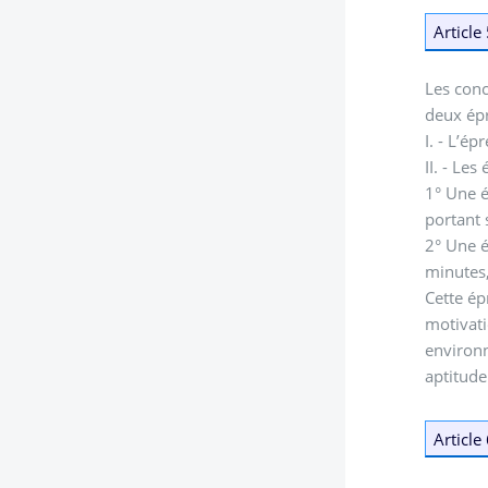
Article
Les conc
deux ép
I. - L’é
II. - Le
1° Une é
portant 
2° Une é
minutes, 
Cette ép
motivati
environn
aptitude
Article