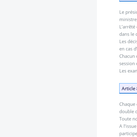
Le prési
ministre
L’arrêté
dans le 
Les déci
en cas 
Chacun d
session 
Les exam
Article
Chaque é
double c
Toute no
A l’issu
particip