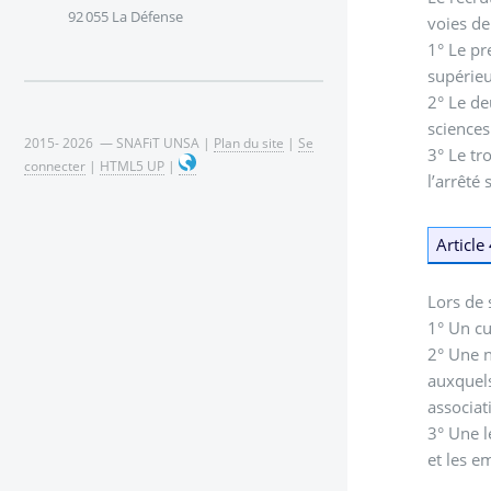
92 055 La Défense
voies de
1° Le pr
supérieu
2° Le de
sciences
2015- 2026 — SNAFiT UNSA |
Plan du site
|
Se
3° Le tr
connecter
|
HTML5 UP
|
l’arrêté 
Article
Lors de 
1° Un cu
2° Une n
auxquels
associati
3° Une l
et les e