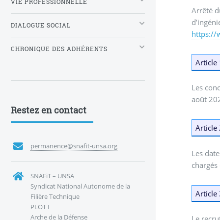
VIE PROFESSIONNELLE
Arrêté d
d’ingéni
DIALOGUE SOCIAL
https:/
CHRONIQUE DES ADHÉRENTS
Article
Les conc
août 202
Restez en contact
Article
permanence@snafit-unsa.org
Les date
chargés 
SNAFiT – UNSA
Syndicat National Autonome de la
Article
Filière Technique
PLOT I
Arche de la Défense
Le recru