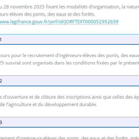
u 28 novembre 2025 fixant les modalités d’organisation, la nat
eurs-élèves des ponts, des eaux et des forêts.
/www.legifrance.gouv.fr/jorf/id/JORFTEXT000052952659
 1
ours pour le recrutement d’ingénieurs-élèves des ponts, des eaux 
5 susvisé sont organisés dans les conditions fixées par le présent
 2
s d’ouverture et de clôture des inscriptions ainsi que celles des é
de l’agriculture et du développement durable.
 3
tement d’ingénieurs-élèves des ponts, des eaux et des forêts, prévu 