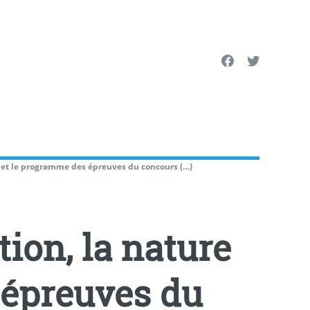
e et le programme des épreuves du concours (…)
ion, la nature
 épreuves du