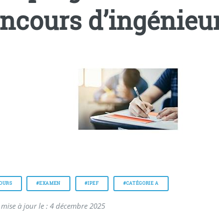
ncours d’ingénieu
OURS
#EXAMEN
#IPEF
#CATÉGORIE A
 mise à jour le : 4 décembre 2025