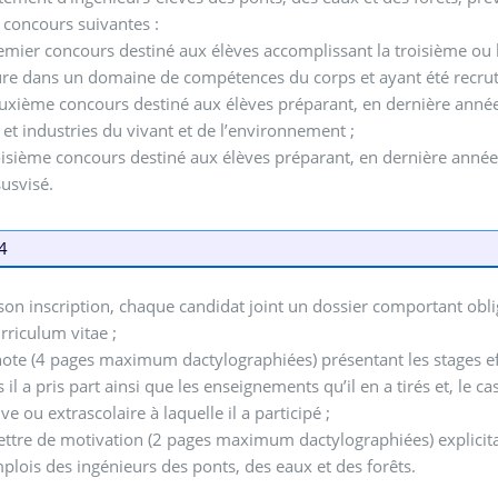
 concours suivantes :
emier concours destiné aux élèves accomplissant la troisième ou 
re dans un domaine de compétences du corps et ayant été recruté
uxième concours destiné aux élèves préparant, en dernière année d
 et industries du vivant et de l’environnement ;
oisième concours destiné aux élèves préparant, en dernière année d
susvisé.
 4
son inscription, chaque candidat joint un dossier comportant obl
rriculum vitae ;
ote (4 pages maximum dactylographiées) présentant les stages effec
 il a pris part ainsi que les enseignements qu’il en a tirés et, le
ve ou extrascolaire à laquelle il a participé ;
ettre de motivation (2 pages maximum dactylographiées) explicitan
mplois des ingénieurs des ponts, des eaux et des forêts.