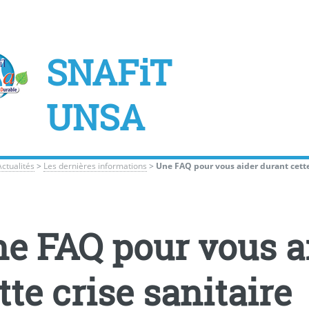
SNAFiT
UNSA
Actualités
>
Les dernières informations
>
Une FAQ pour vous aider durant cette 
e FAQ pour vous a
tte crise sani­taire