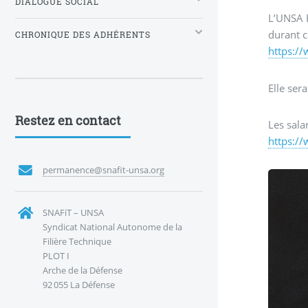
DIALOGUE SOCIAL
L’UNSA F
durant c
CHRONIQUE DES ADHÉRENTS
https:/
Elle ser
Restez en contact
Les sala
https:/
permanence@snafit-unsa.org
SNAFiT – UNSA
Syndicat National Autonome de la
Filière Technique
PLOT I
Arche de la Défense
92 055 La Défense