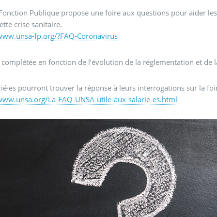
onction Publique propose une foire aux questions pour aider les a
ette crise sanitaire.
/www.unsa-fp.org/?FAQ-Coronavirus
a complétée en fonction de l’évolution de la réglementation et de la
rié·es pourront trouver la réponse à leurs interrogations sur la fo
/www.unsa.org/La-FAQ-UNSA-utile-aux-salarie-es.html