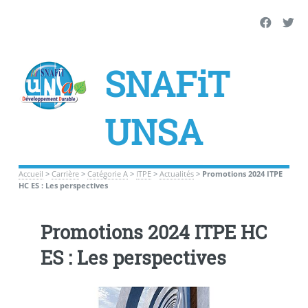
SNAFiT
UNSA
Accueil
>
Carrière
>
Catégorie A
>
ITPE
>
Actualités
>
Promotions 2024 ITPE
HC ES : Les perspectives
Promotions 2024 ITPE HC
ES : Les perspectives