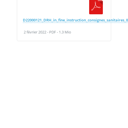
D22000121_DRH_in_fine_instruction_consignes_sanitaires_
2 février 2022
-
PDF
-
1.3 Mio