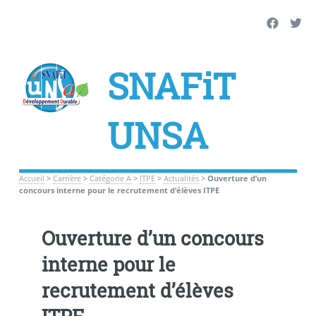
SNAFiT
UNSA
Accueil
>
Carrière
>
Catégorie A
>
ITPE
>
Actualités
>
Ouverture d’un
concours interne pour le recrutement d’élèves ITPE
Ouverture d’un concours
interne pour le
recrutement d’élèves