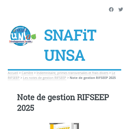
SNAFiT
UNSA
Accueil
>
Carrière
>
Indemnitaire, primes transversales et frais divers
>
Le
RIFSEEP
>
Les notes de gestion RIFSEEP
>
Note de gestion RIFSEEP 2025
Note de gestion RIFSEEP
2025