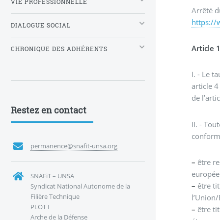
VIE PROFESSIONNELLE
Arrêté d
https:/
DIALOGUE SOCIAL
Article 
CHRONIQUE DES ADHÉRENTS
I. - Le 
article 
de l’art
Restez en contact
II. - To
conform
permanence@snafit-unsa.org
–
être re
européen
SNAFiT – UNSA
–
être ti
Syndicat National Autonome de la
Filière Technique
l’Union/
PLOT I
–
être ti
Arche de la Défense