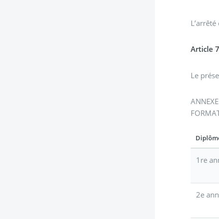
L’arrêté
Article 
Le prése
ANNEXE
FORMATI
Diplôme
1re an
2e ann