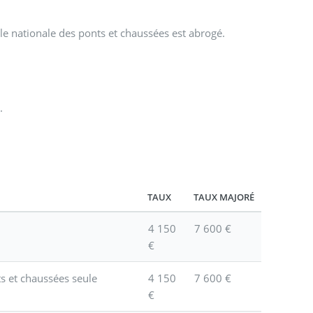
cole nationale des ponts et chaussées est abrogé.
.
TAUX
TAUX MAJORÉ
4 150
7 600 €
€
s et chaussées seule
4 150
7 600 €
€