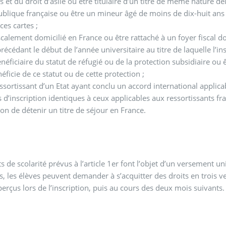
s et du droit d’asile ou être titulaire d’un titre de même nature dé
ublique française ou être un mineur âgé de moins de dix-huit ans 
 ces cartes ;
scalement domicilié en France ou être rattaché à un foyer fiscal 
précédant le début de l’année universitaire au titre de laquelle l’
néficiaire du statut de réfugié ou de la protection subsidiaire ou
néficie de ce statut ou de cette protection ;
ssortissant d’un Etat ayant conclu un accord international applic
s d’inscription identiques à ceux applicables aux ressortissants fr
tion de détenir un titre de séjour en France.
2
ts de scolarité prévus à l’article 1er font l’objet d’un versement uni
s, les élèves peuvent demander à s’acquitter des droits en trois v
 perçus lors de l’inscription, puis au cours des deux mois suivants.
3