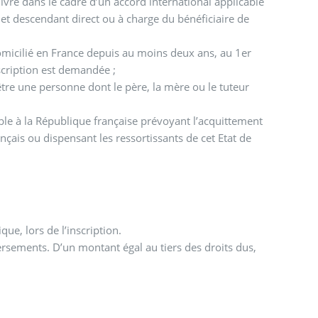
livré dans le cadre d’un accord international applicable
et descendant direct ou à charge du bénéficiaire de
domicilié en France depuis au moins deux ans, au 1er
inscription est demandée ;
 être une personne dont le père, la mère ou le tuteur
able à la République française prévoyant l’acquittement
ançais ou dispensant les ressortissants de cet Etat de
que, lors de l’inscription.
ersements. D’un montant égal au tiers des droits dus,