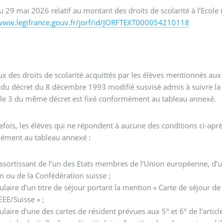
u 29 mai 2026 relatif au montant des droits de scolarité à l’Ecole
/www.legifrance.gouv.fr/jorf/id/JORFTEXT000054210118
1
taux des droits de scolarité acquittés par les élèves mentionnés aux 3
4 du décret du 8 décembre 1993 modifié susvisé admis à suivre la
icle 3 du même décret est fixé conformément au tableau annexé.
utefois, les élèves qui ne répondent à aucune des conditions ci-apr
ément au tableau annexé :
ssortissant de l’un des Etats membres de l’Union européenne, d’un
 ou de la Confédération suisse ;
tulaire d’un titre de séjour portant la mention « Carte de séjour 
EEE/Suisse » ;
tulaire d’une des cartes de résident prévues aux 5° et 6° de l’artic