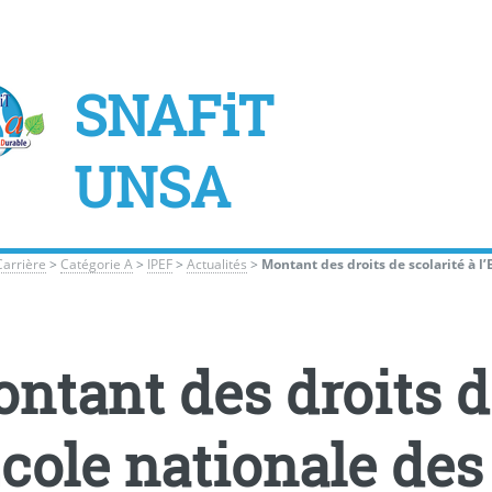
SNAFiT
UNSA
Carrière
>
Catégorie A
>
IPEF
>
Actualités
>
Montant des droits de scolarité à l
ntant des droits d
Ecole nationale des