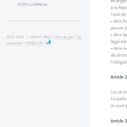
étranger
92 055 La Défense
à la Rép
l’une de
–
être fi
janvier 
–
être bé
2015- 2026 — SNAFiT UNSA |
Plan du site
|
Se
légal bé
connecter
|
HTML5 UP
|
–
être re
de droit
l’obliga
Article 
Les droi
Toutefoi
ils sont
Article 