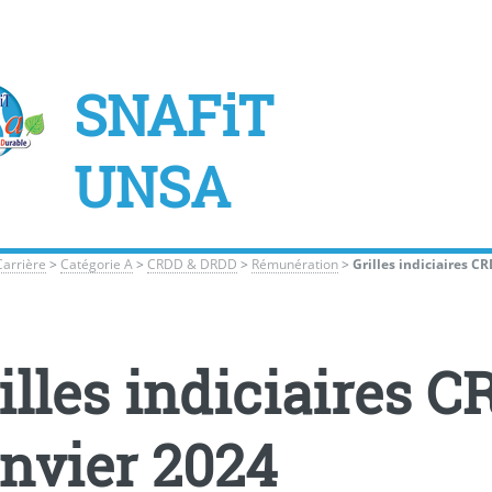
SNAFiT
UNSA
Carrière
>
Catégorie A
>
CRDD & DRDD
>
Rémunération
>
Grilles indiciaires C
illes indiciaires 
nvier 2024