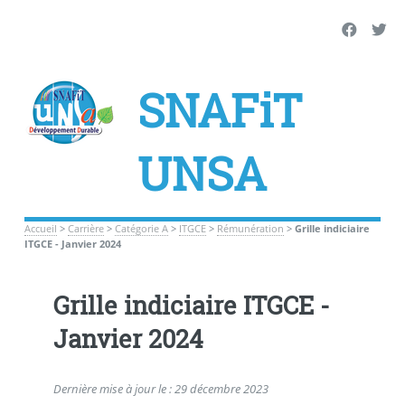
SNAFiT
UNSA
Accueil
>
Carrière
>
Catégorie A
>
ITGCE
>
Rémunération
>
Grille indiciaire
ITGCE - Janvier 2024
Grille indiciaire ITGCE -
Janvier 2024
Dernière mise à jour le : 29 décembre 2023