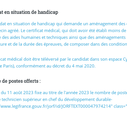
t en situation de handicap
dat en situation de handicap qui demande un aménagement des épr
in agréé. Le certificat médical, qui doit avoir été établi moins d
e des aides humaines et techniques ainsi que des aménagements 
ture et de la durée des épreuves, de composer dans des condition
ficat médical doit être téléversé par le candidat dans son espace C
e Paris), conformément au décret du 4 mai 2020.
de postes offerts :
é du 11 août 2023 fixe au titre de l'année 2023 le nombre de post
 technicien supérieur en chef du développement durable-
/www.legifrance.gouv.fr/jorf/id/JORFTEXT000047974214" class="sp