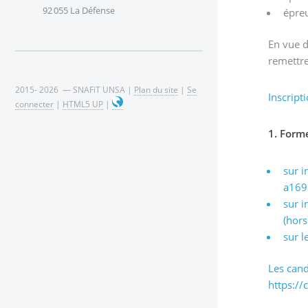
92 055 La Défense
épreu
En vue d
remettre
2015- 2026 — SNAFiT UNSA |
Plan du site
|
Se
Inscripti
connecter
|
HTML5 UP
|
1. Form
sur 
a169.
sur i
(hors
sur l
Les cand
https://