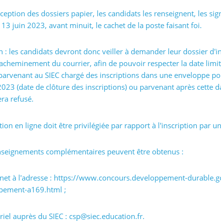
ception des dossiers papier, les candidats les renseignent, les sign
 13 juin 2023, avant minuit, le cachet de la poste faisant foi.
n : les candidats devront donc veiller à demander leur dossier d'
'acheminement du courrier, afin de pouvoir respecter la date limit
parvenant au SIEC chargé des inscriptions dans une enveloppe po
2023 (date de clôture des inscriptions) ou parvenant après cette
era refusé.
ption en ligne doit être privilégiée par rapport à l'inscription par u
nseignements complémentaires peuvent être obtenus :
rnet à l'adresse : https://www.concours.developpement-durable.g
pement-a169.html ;
riel auprès du SIEC : csp@siec.education.fr.