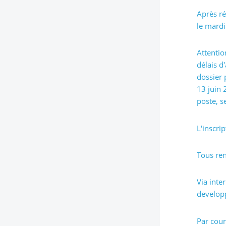
Après ré
le mardi
Attentio
délais d
dossier 
13 juin 
poste, s
L'inscri
Tous re
Via inte
develop
Par cour