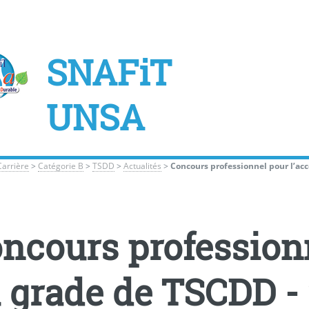
SNAFiT
UNSA
Carrière
>
Catégorie B
>
TSDD
>
Actualités
>
Concours professionnel pour l’ac
ncours professionn
 grade de TSCDD -