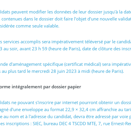
idats peuvent modifier les données de leur dossier jusqu'à la dat
contenues dans le dossier doit faire l'objet d'une nouvelle valida
nsidérée comme seule valable.
es services accomplis sera impérativement téléversé par le candid
3 au soir, avant 23 h 59 (heure de Paris), date de clôture des inscr
de d'aménagement spécifique (certificat médical) sera impérativ
 au plus tard le mercredi 28 juin 2023 à midi (heure de Paris).
forme intégralement par dossier papier
idats ne pouvant s'inscrire par internet pourront obtenir un doss
né d'une enveloppe au format 22,9 × 32,4 cm affranchie au tari
lée au nom et à l'adresse du candidat, devra être adressé par vo
es inscriptions : SIEC, bureau DEC 4 TSCDD MTE, 7, rue Ernest-R