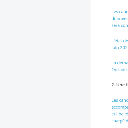
Les cand
données 
sera co
L'état d
juin 202
La deman
Cyclades
2. Une 
Les cand
accompag
et libel
chargé d