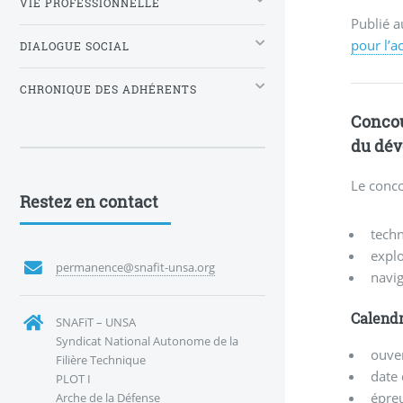
VIE PROFESSIONNELLE
Publié a
pour l’a
DIALOGUE SOCIAL
CHRONIQUE DES ADHÉRENTS
Concou
du dév
Le conco
Restez en contact
tech
explo
permanence@snafit-unsa.org
navig
Calendr
SNAFiT – UNSA
Syndicat National Autonome de la
ouver
Filière Technique
date 
PLOT I
épreu
Arche de la Défense