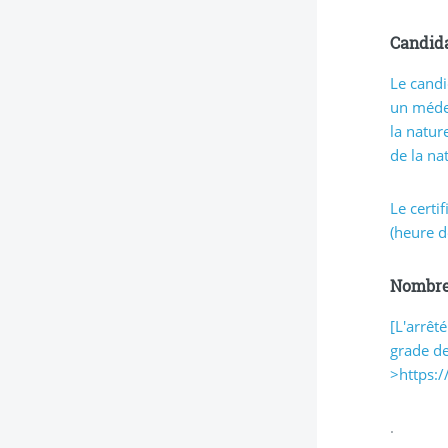
Candida
Le candi
un médec
la natur
de la na
Le certi
(heure d
Nombre 
[L'arrêt
grade de
>https:/
.