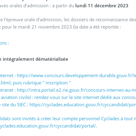
ves orales d’admission : à partir du
lundi 11 décembre 2023
e l’épreuve orale d’admission, les dossiers de reconnaissance des
 pour le mardi 21 novembre 2023 (la date a été reportée :
ons :
e intégralement dématérialisée
internet : https://www.concours.developpement-durable.gouv.fr/
html, puis rubrique " inscription "
ntranet : http://intra.portail.e2.rie.gouv.fr/concours-internes-au
 aviation civile) : rendez-vous sur le site internet dédié aux conco
e site du SIEC : https://cyclades.education.gouv.fr/cyccandidat/por
idats sont invités à créer leur compte personnel Cyclades à tout 
cyclades.education.gouv.fr/cyccandidat/portal/.