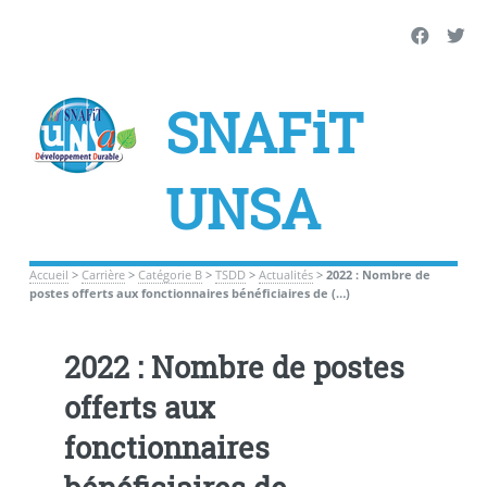
SNAFiT
UNSA
Accueil
>
Carrière
>
Catégorie B
>
TSDD
>
Actualités
>
2022 : Nombre de
postes offerts aux fonctionnaires bénéficiaires de (…)
2022 : Nombre de postes
offerts aux
fonctionnaires