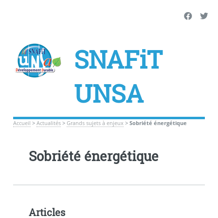
SNAFiT
UNSA
Accueil
>
Actualités
>
Grands sujets à enjeux
>
Sobriété énergétique
Sobriété énergétique
Articles